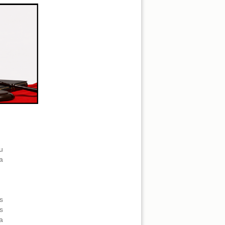
u
a
s
s
a