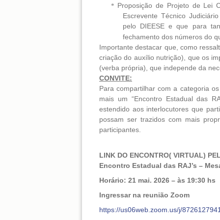
Proposição de Projeto de Lei 
*
Escrevente Técnico Judiciári
pelo DIEESE e que para tant
fechamento dos números do qua
Importante destacar que, como ressalt
criação do auxílio nutrição), que os i
(verba própria), que independe da nece
CONVITE:
Para compartilhar com a categoria os
mais um “Encontro Estadual das RAJ’
estendido aos interlocutores que pa
possam ser trazidos com mais propri
participantes.
LINK DO ENCONTRO( VIRTUAL) P
Encontro Estadual das RAJ’s – Mes
Horário: 21 mai. 2026 – às 19:30 hs
Ingressar na reunião Zoom
https://us06web.zoom.us/j/87261279