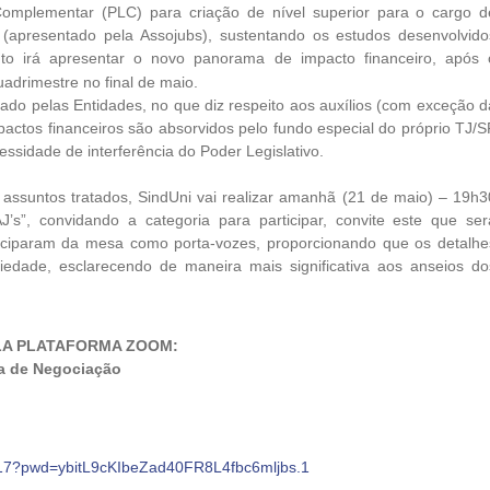
Complementar (PLC) para criação de nível superior para o cargo d
o (apresentado pela Assojubs), sustentando os estudos desenvolvido
o irá apresentar o novo panorama de impacto financeiro, após 
drimestre no final de maio.
ado pelas Entidades, no que diz respeito aos auxílios (com exceção d
mpactos financeiros são absorvidos pelo fundo especial do próprio TJ/S
ssidade de interferência do Poder Legislativo.
 assuntos tratados, SindUni vai realizar amanhã (21 de maio) – 19h3
s”, convidando a categoria para participar, convite este que ser
rticiparam da mesa como porta-vozes, proporcionando que os detalhe
edade, esclarecendo de maneira mais significativa aos anseios do
ELA PLATAFORMA ZOOM:
a de Negociação
417?pwd=ybitL9cKIbeZad40FR8L4fbc6mljbs.1