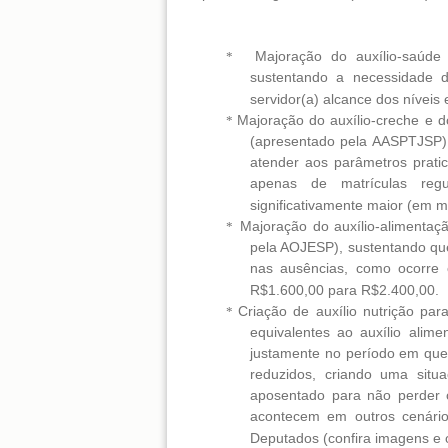
Majoração do auxílio-saúde 
*
sustentando a necessidade d
servidor(a) alcance dos nívei
Majoração do auxílio-creche e do
*
(apresentado pela AASPTJSP),
atender aos parâmetros prat
apenas de matrículas regu
significativamente maior (em m
Majoração do auxílio-alimentaç
*
pela AOJESP), sustentando que
nas ausências, como ocorre 
R$1.600,00 para R$2.400,00.
Criação de auxílio nutrição pa
*
equivalentes ao auxílio alim
justamente no período em que
reduzidos, criando uma sit
aposentado para não perder o
acontecem em outros cenár
Deputados (confira imagens e 