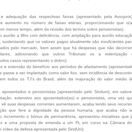
e adequação das respectivas faixas (apresentado pela Assojuris)
e aumento no número de faixas etárias, proporcionando que o(a
s em menos tempo, além da revisão dos termos sobre pensionistas).
 auxílio a filho com deficiência, com ampliação para auxílio educaçã
 sustentando que os valores pagos atualmente são insuficientes par
icados pelo mercado, bem assim que há despesas que não decorre
lares, adicionando que outros Tribunais os a indenização 
uitos casos representando o dobro).
ão e extensão do benefício aos períodos de afastamento (apresentad
 passe a ser implantado como valor fixo, sem incidência de desconto
em todos os TJ’s do Brasil, além da majoração do valor médio d
ra aposentados e pensionistas (apresentado pelo Sinduni), em valore
entação, extensivo aos aposentados(as) e pensionistas, uma vez qu
 vê suas despesas correntes aumentarem, acaba tendo seus recurso
uação que fere a dignidade da pessoa humana, que acaba não s
 incremento o bônus de permanência; apresentou iniciativas que j
ios e uma proposta de emenda a um PL em curso na Câmara do
o vídeo da defesa apresentada pelo SindUni)