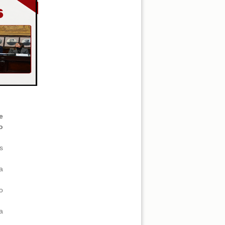
e
o
s
a
o
a