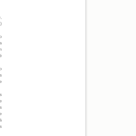
,
)
o
a
m
é
o
s
e
s
e
s
e
á
s