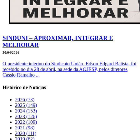
SINDUNI – APROXIMAR, INTEGRAR E
MELHORAR
30/04/2026
O presidente interino do Sindicato União, Edson Edgard Batista, foi
recebido no dia 28 de abril, na sede da AOJESP, pelos diretores
Cassio Ramalho ...
Histórico de Notícias
2026 (73)
2025 (149)
2024 (153)
2023 (126)
2022 (109)
2021 (98)
2020 (111)
2019 (62)