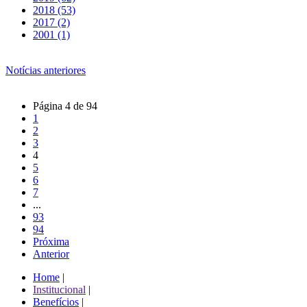
2018 (53)
2017 (2)
2001 (1)
Notícias anteriores
Página 4 de 94
1
2
3
4
5
6
7
...
93
94
Próxima
Anterior
Home
|
Institucional
|
Benefícios
|