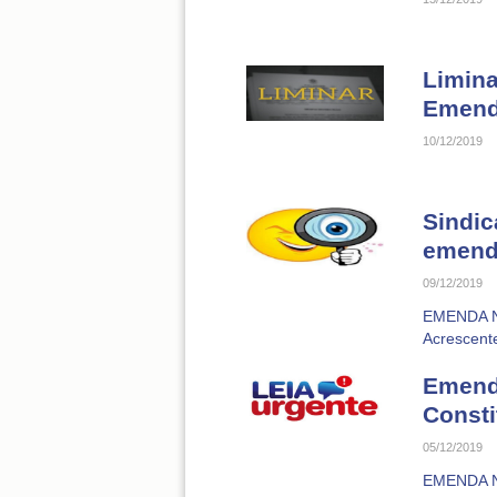
Limina
Emenda
10/12/2019
Sindic
emenda
09/12/2019
EMENDA N
Acrescente
Emenda
Consti
05/12/2019
EMENDA N