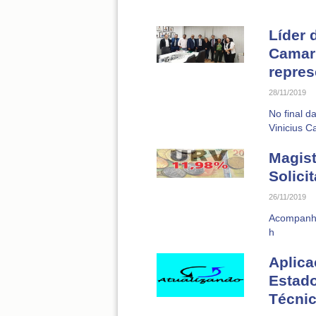
Líder 
Camar
repres
28/11/2019
No final d
Vinicius C
Magist
Solici
26/11/2019
Acompanhe
h
Aplica
Estado
Técni