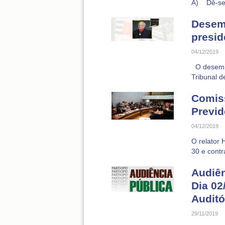
A) Dê-se a
Desemb
presid
04/12/2019
O desembar
Tribunal d
Comiss
Previd
04/12/2019
O relator 
30 e contr
Audiên
Dia 02
Auditó
29/11/2019