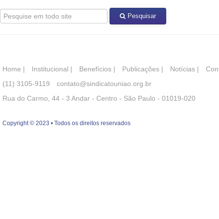
Pesquisar
Home
|
Institucional
|
Benefícios
|
Publicações
|
Notícias
|
Con
(11) 3105-9119
contato@sindicatouniao.org.br
Rua do Carmo, 44 - 3 Andar - Centro - São Paulo - 01019-020
Copyright © 2023 • Todos os direitos reservados