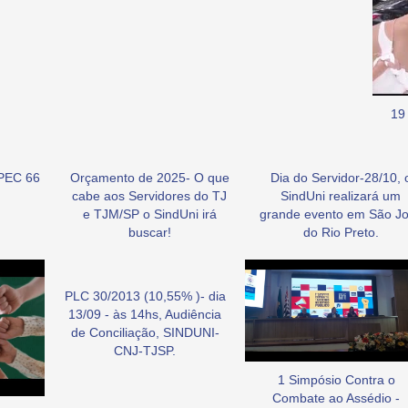
19
PEC 66
Orçamento de 2025- O que
Dia do Servidor-28/10, 
cabe aos Servidores do TJ
SindUni realizará um
e TJM/SP o SindUni irá
grande evento em São J
buscar!
do Rio Preto.
PLC 30/2013 (10,55% )- dia
13/09 - às 14hs, Audiência
de Conciliação, SINDUNI-
CNJ-TJSP.
1 Simpósio Contra o
Combate ao Assédio -