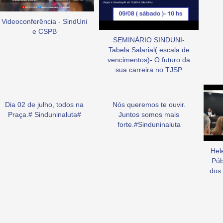
Videoconferência - SindUni
e CSPB
SEMINÁRIO SINDUNI-
Tabela Salarial( escala de
vencimentos)- O futuro da
sua carreira no TJSP
Dia 02 de julho, todos na
Nós queremos te ouvir.
Praça.# Sinduninaluta#
Juntos somos mais
forte.#Sinduninaluta
Hel
Púb
dos 