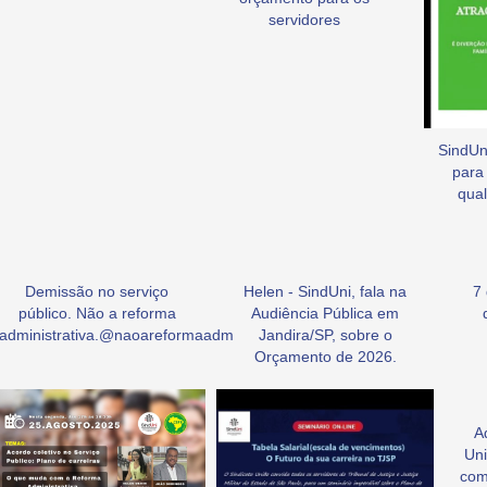
servidores
SindUni
para
qual
Demissão no serviço
Helen - SindUni, fala na
7
público. Não a reforma
Audiência Pública em
administrativa.@naoareformaadm
Jandira/SP, sobre o
Orçamento de 2026.
A
Uni
com