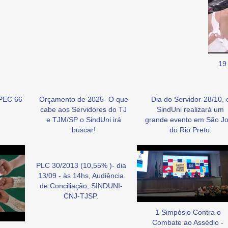
19
PEC 66
Orçamento de 2025- O que
Dia do Servidor-28/10, 
cabe aos Servidores do TJ
SindUni realizará um
e TJM/SP o SindUni irá
grande evento em São J
buscar!
do Rio Preto.
PLC 30/2013 (10,55% )- dia
13/09 - às 14hs, Audiência
de Conciliação, SINDUNI-
CNJ-TJSP.
1 Simpósio Contra o
Combate ao Assédio -