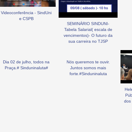
Videoconferência - SindUni
e CSPB
SEMINÁRIO SINDUNI-
Tabela Salarial( escala de
vencimentos)- O futuro da
sua carreira no TJSP
Dia 02 de julho, todos na
Nós queremos te ouvir.
Praça.# Sinduninaluta#
Juntos somos mais
forte.#Sinduninaluta
Hel
Púb
dos 