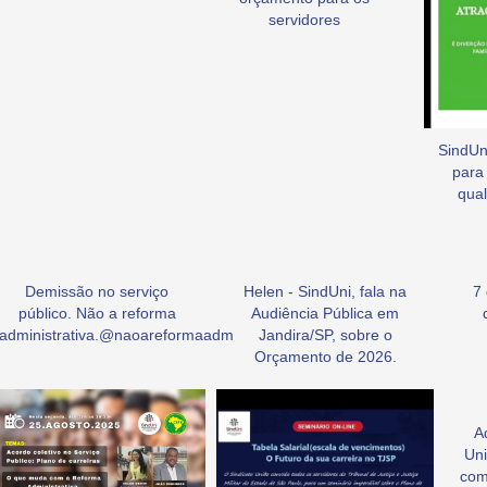
servidores
SindUni
para
qual
Demissão no serviço
Helen - SindUni, fala na
7
público. Não a reforma
Audiência Pública em
administrativa.@naoareformaadm
Jandira/SP, sobre o
Orçamento de 2026.
A
Uni
com