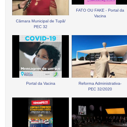
FATO OU FAKE - Portal da
Vacina
Câmara Municipal de Tupã/
PEC 32
Portal da Vacina
Reforma Administrativa-
PEC 32/2020