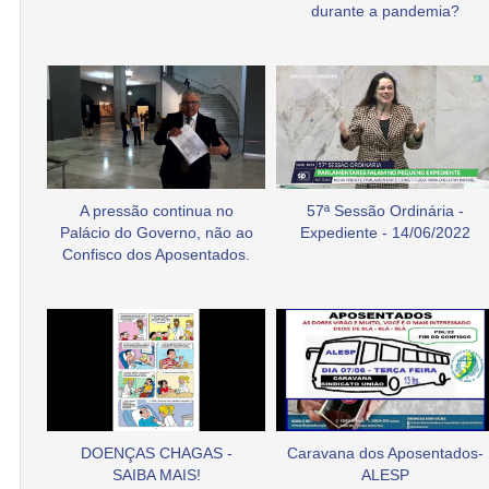
durante a pandemia?
A pressão continua no
57ª Sessão Ordinária -
Palácio do Governo, não ao
Expediente - 14/06/2022
Confisco dos Aposentados.
DOENÇAS CHAGAS -
Caravana dos Aposentados-
SAIBA MAIS!
ALESP