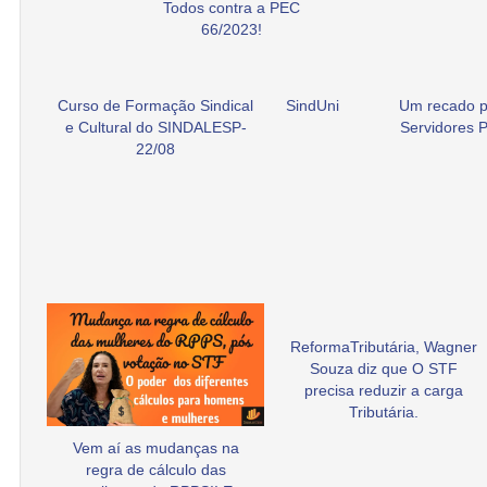
Todos contra a PEC
66/2023!
Curso de Formação Sindical
SindUni
Um recado p
e Cultural do SINDALESP-
Servidores P
22/08
ReformaTributária, Wagner
Souza diz que O STF
precisa reduzir a carga
Tributária.
Vem aí as mudanças na
regra de cálculo das