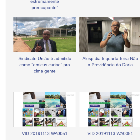
extremamente
preocupante”
Sindicato União é admitido
Alesp dia 5 quarta-feira Não
como “amicus curiae” pra
a Previdência do Doria
cima gente
VID 20191113 WA0051
VID 20191113 WA0051