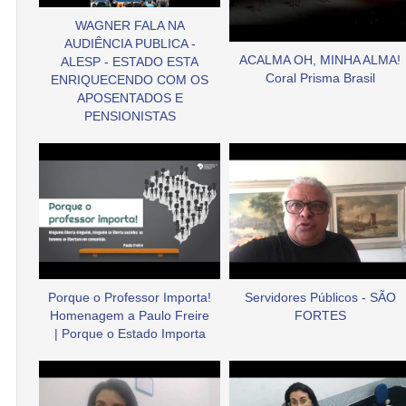
WAGNER FALA NA
AUDIÊNCIA PUBLICA -
ACALMA OH, MINHA ALMA!
ALESP - ESTADO ESTA
Coral Prisma Brasil
ENRIQUECENDO COM OS
APOSENTADOS E
PENSIONISTAS
Porque o Professor Importa!
Servidores Públicos - SÃO
Homenagem a Paulo Freire
FORTES
| Porque o Estado Importa