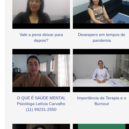
Vale a pena deixar para
Desespero em tempos de
depois?
pandemia
O QUE É SAÚDE MENTAL
Importância da Terapia e o
Psicóloga Letícia Carvalho
Burnout
(11) 99231-2550