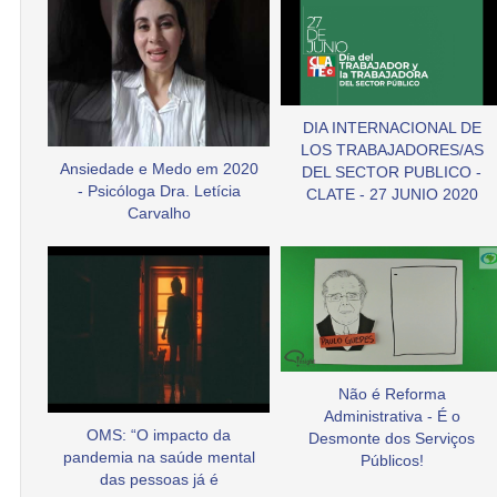
DIA INTERNACIONAL DE
LOS TRABAJADORES/AS
Ansiedade e Medo em 2020
DEL SECTOR PUBLICO -
- Psicóloga Dra. Letícia
CLATE - 27 JUNIO 2020
Carvalho
Não é Reforma
Administrativa - É o
OMS: “O impacto da
Desmonte dos Serviços
pandemia na saúde mental
Públicos!
das pessoas já é