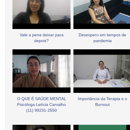
Vale a pena deixar para
Desespero em tempos de
depois?
pandemia
O QUE É SAÚDE MENTAL
Importância da Terapia e o
Psicóloga Letícia Carvalho
Burnout
(11) 99231-2550