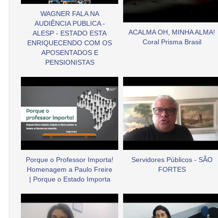
WAGNER FALA NA
AUDIÊNCIA PUBLICA -
ACALMA OH, MINHA ALMA!
ALESP - ESTADO ESTA
Coral Prisma Brasil
ENRIQUECENDO COM OS
APOSENTADOS E
PENSIONISTAS
Porque o Professor Importa!
Servidores Públicos - SÃO
Homenagem a Paulo Freire
FORTES
| Porque o Estado Importa