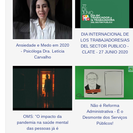
DIA INTERNACIONAL DE
LOS TRABAJADORES/AS
Ansiedade e Medo em 2020
DEL SECTOR PUBLICO -
- Psicóloga Dra. Letícia
CLATE - 27 JUNIO 2020
Carvalho
Não é Reforma
Administrativa - É o
OMS: “O impacto da
Desmonte dos Serviços
pandemia na saúde mental
Públicos!
das pessoas já é