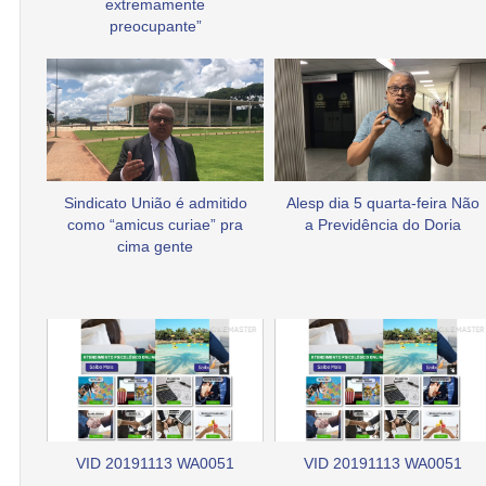
extremamente
preocupante”
Sindicato União é admitido
Alesp dia 5 quarta-feira Não
como “amicus curiae” pra
a Previdência do Doria
cima gente
VID 20191113 WA0051
VID 20191113 WA0051