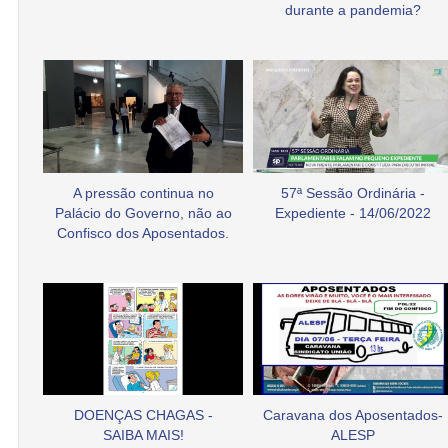
durante a pandemia?
A pressão continua no
57ª Sessão Ordinária -
Palácio do Governo, não ao
Expediente - 14/06/2022
Confisco dos Aposentados.
DOENÇAS CHAGAS -
Caravana dos Aposentados-
SAIBA MAIS!
ALESP