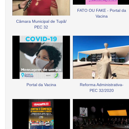
FATO OU FAKE - Portal da
Vacina
Câmara Municipal de Tupã/
PEC 32
Portal da Vacina
Reforma Administrativa-
PEC 32/2020