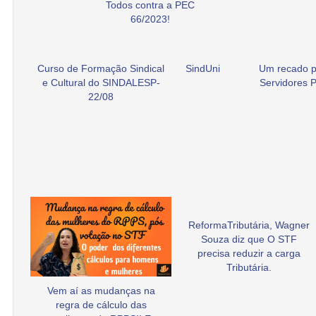
Todos contra a PEC
66/2023!
Curso de Formação Sindical
SindUni
Um recado p
e Cultural do SINDALESP-
Servidores P
22/08
ReformaTributária, Wagner
Souza diz que O STF
precisa reduzir a carga
Tributária.
Vem aí as mudanças na
regra de cálculo das