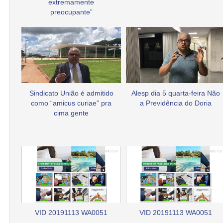
extremamente
preocupante”
Sindicato União é admitido
Alesp dia 5 quarta-feira Não
como “amicus curiae” pra
a Previdência do Doria
cima gente
VID 20191113 WA0051
VID 20191113 WA0051