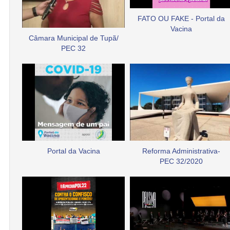
FATO OU FAKE - Portal da
Vacina
Câmara Municipal de Tupã/
PEC 32
Portal da Vacina
Reforma Administrativa-
PEC 32/2020