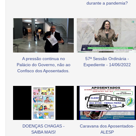
durante a pandemia?
A pressão continua no
57ª Sessão Ordinária -
Palácio do Governo, não ao
Expediente - 14/06/2022
Confisco dos Aposentados.
DOENÇAS CHAGAS -
Caravana dos Aposentados-
SAIBA MAIS!
ALESP