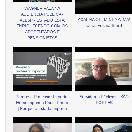
WAGNER FALA NA
AUDIÊNCIA PUBLICA -
ACALMA OH, MINHA ALMA!
ALESP - ESTADO ESTA
Coral Prisma Brasil
ENRIQUECENDO COM OS
APOSENTADOS E
PENSIONISTAS
Porque o Professor Importa!
Servidores Públicos - SÃO
Homenagem a Paulo Freire
FORTES
| Porque o Estado Importa