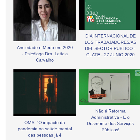
DIA INTERNACIONAL DE
LOS TRABAJADORES/AS
Ansiedade e Medo em 2020
DEL SECTOR PUBLICO -
- Psicóloga Dra. Letícia
CLATE - 27 JUNIO 2020
Carvalho
Não é Reforma
Administrativa - É o
OMS: “O impacto da
Desmonte dos Serviços
pandemia na saúde mental
Públicos!
das pessoas já é