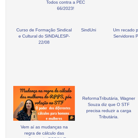
Todos contra a PEC
66/2023!
Curso de Formação Sindical
SindUni
Um recado p
e Cultural do SINDALESP-
Servidores P
22/08
ReformaTributária, Wagner
Souza diz que O STF
precisa reduzir a carga
Tributária.
Vem aí as mudanças na
regra de cálculo das