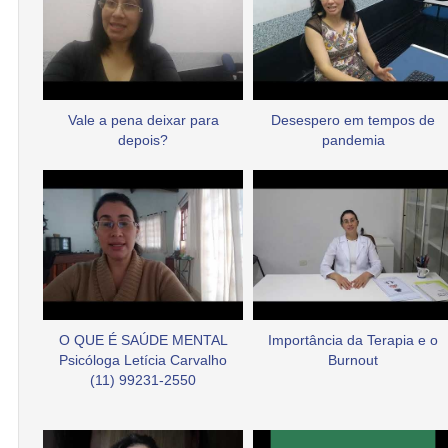
Vale a pena deixar para
Desespero em tempos de
depois?
pandemia
O QUE É SAÚDE MENTAL
Importância da Terapia e o
Psicóloga Letícia Carvalho
Burnout
(11) 99231-2550