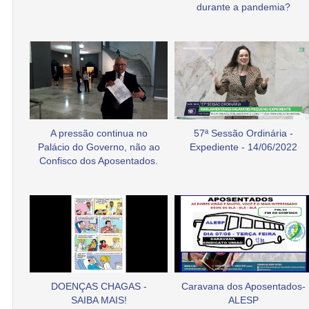
durante a pandemia?
A pressão continua no
57ª Sessão Ordinária -
Palácio do Governo, não ao
Expediente - 14/06/2022
Confisco dos Aposentados.
DOENÇAS CHAGAS -
Caravana dos Aposentados-
SAIBA MAIS!
ALESP