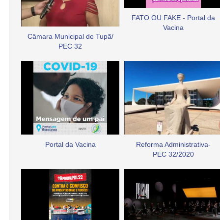
FATO OU FAKE - Portal da
Vacina
Câmara Municipal de Tupã/
PEC 32
Portal da Vacina
Reforma Administrativa-
PEC 32/2020