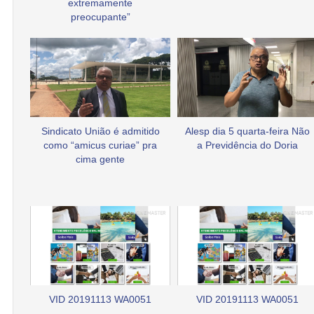
extremamente
preocupante”
Sindicato União é admitido
Alesp dia 5 quarta-feira Não
como “amicus curiae” pra
a Previdência do Doria
cima gente
VID 20191113 WA0051
VID 20191113 WA0051