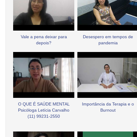
Vale a pena deixar para
Desespero em tempos de
depois?
pandemia
O QUE É SAÚDE MENTAL
Importância da Terapia e o
Psicóloga Letícia Carvalho
Burnout
(11) 99231-2550