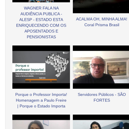
WAGNER FALA NA
AUDIÊNCIA PUBLICA -
ACALMA OH, MINHA ALMA!
ALESP - ESTADO ESTA
Coral Prisma Brasil
ENRIQUECENDO COM OS
APOSENTADOS E
PENSIONISTAS
Porque o Professor Importa!
Servidores Públicos - SÃO
Homenagem a Paulo Freire
FORTES
| Porque o Estado Importa