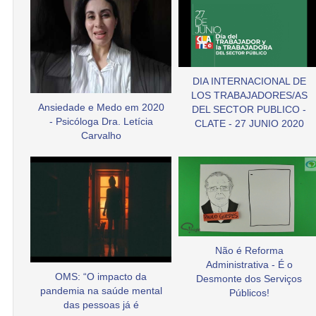
DIA INTERNACIONAL DE
LOS TRABAJADORES/AS
Ansiedade e Medo em 2020
DEL SECTOR PUBLICO -
- Psicóloga Dra. Letícia
CLATE - 27 JUNIO 2020
Carvalho
Não é Reforma
Administrativa - É o
OMS: “O impacto da
Desmonte dos Serviços
pandemia na saúde mental
Públicos!
das pessoas já é