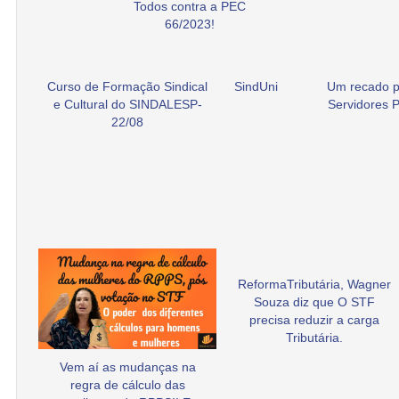
Todos contra a PEC
66/2023!
Curso de Formação Sindical
SindUni
Um recado p
e Cultural do SINDALESP-
Servidores P
22/08
ReformaTributária, Wagner
Souza diz que O STF
precisa reduzir a carga
Tributária.
Vem aí as mudanças na
regra de cálculo das