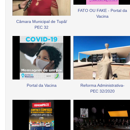
FATO OU FAKE - Portal da
Vacina
Câmara Municipal de Tupã/
PEC 32
Portal da Vacina
Reforma Administrativa-
PEC 32/2020