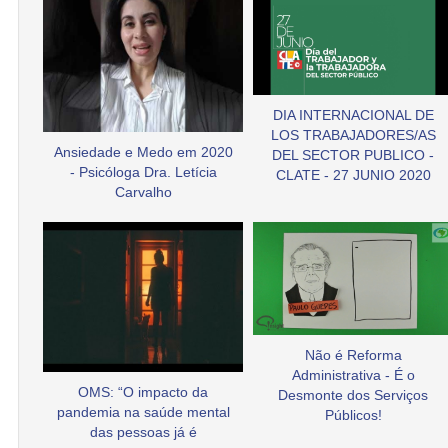
DIA INTERNACIONAL DE
LOS TRABAJADORES/AS
Ansiedade e Medo em 2020
DEL SECTOR PUBLICO -
- Psicóloga Dra. Letícia
CLATE - 27 JUNIO 2020
Carvalho
Não é Reforma
Administrativa - É o
OMS: “O impacto da
Desmonte dos Serviços
pandemia na saúde mental
Públicos!
das pessoas já é