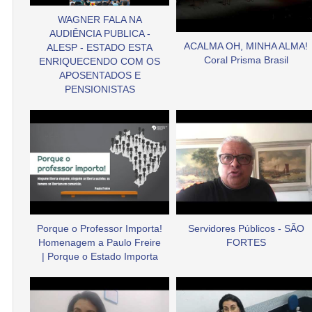
WAGNER FALA NA
AUDIÊNCIA PUBLICA -
ACALMA OH, MINHA ALMA!
ALESP - ESTADO ESTA
Coral Prisma Brasil
ENRIQUECENDO COM OS
APOSENTADOS E
PENSIONISTAS
Porque o Professor Importa!
Servidores Públicos - SÃO
Homenagem a Paulo Freire
FORTES
| Porque o Estado Importa