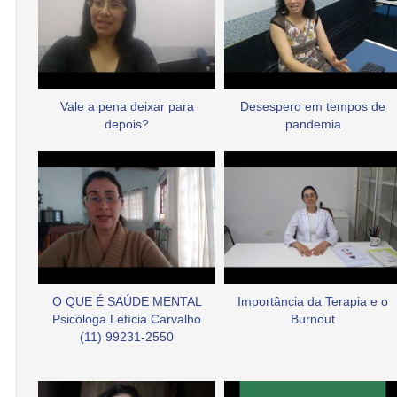
Vale a pena deixar para
Desespero em tempos de
depois?
pandemia
O QUE É SAÚDE MENTAL
Importância da Terapia e o
Psicóloga Letícia Carvalho
Burnout
(11) 99231-2550