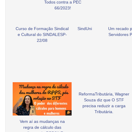
Todos contra a PEC
66/2023!
Curso de Formação Sindical
SindUni
Um recado p
e Cultural do SINDALESP-
Servidores P
22/08
ReformaTributária, Wagner
Souza diz que O STF
precisa reduzir a carga
Tributária.
Vem aí as mudanças na
regra de cálculo das