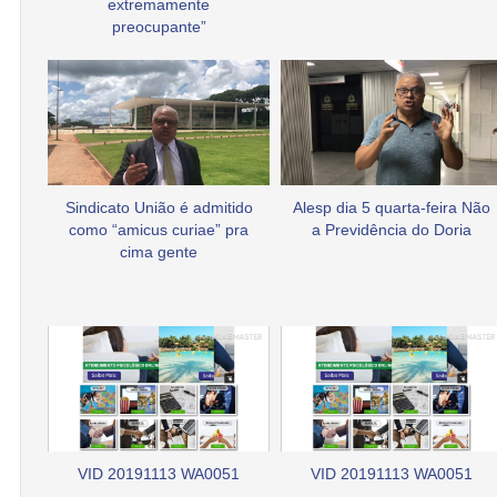
extremamente
preocupante”
Sindicato União é admitido
Alesp dia 5 quarta-feira Não
como “amicus curiae” pra
a Previdência do Doria
cima gente
VID 20191113 WA0051
VID 20191113 WA0051