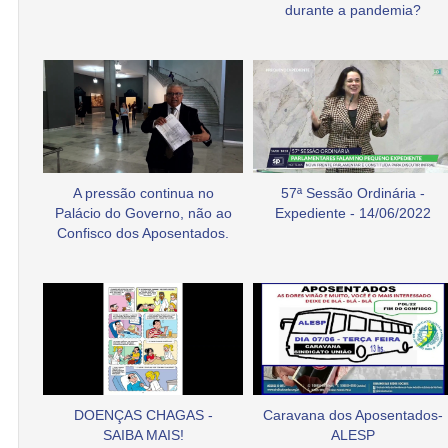
durante a pandemia?
A pressão continua no
57ª Sessão Ordinária -
Palácio do Governo, não ao
Expediente - 14/06/2022
Confisco dos Aposentados.
DOENÇAS CHAGAS -
Caravana dos Aposentados-
SAIBA MAIS!
ALESP