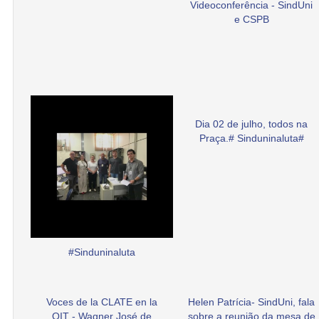
Videoconferência - SindUni
e CSPB
Dia 02 de julho, todos na
Praça.# Sinduninaluta#
#Sinduninaluta
Voces de la CLATE en la
Helen Patrícia- SindUni, fala
OIT - Wagner José de
sobre a reunião da mesa de