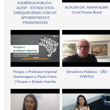
AUDIÊNCIA PUBLICA -
ACALMA OH, MINHA ALMA!
ALESP - ESTADO ESTA
Coral Prisma Brasil
ENRIQUECENDO COM OS
APOSENTADOS E
PENSIONISTAS
Porque o Professor Importa!
Servidores Públicos - SÃO
Homenagem a Paulo Freire
FORTES
| Porque o Estado Importa