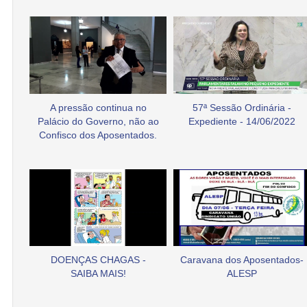
A pressão continua no
57ª Sessão Ordinária -
Palácio do Governo, não ao
Expediente - 14/06/2022
Confisco dos Aposentados.
DOENÇAS CHAGAS -
Caravana dos Aposentados-
SAIBA MAIS!
ALESP