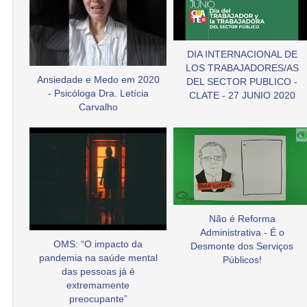
DIA INTERNACIONAL DE
LOS TRABAJADORES/AS
Ansiedade e Medo em 2020
DEL SECTOR PUBLICO -
- Psicóloga Dra. Letícia
CLATE - 27 JUNIO 2020
Carvalho
Não é Reforma
Administrativa - É o
OMS: “O impacto da
Desmonte dos Serviços
pandemia na saúde mental
Públicos!
das pessoas já é
extremamente
preocupante”