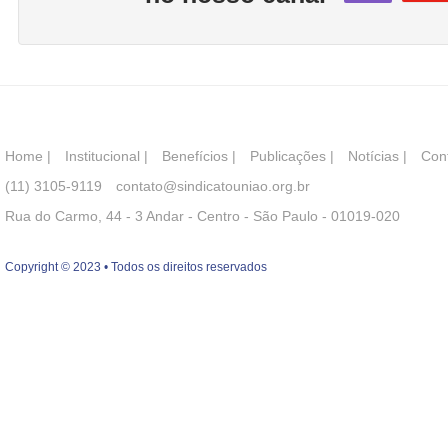
Home
|
Institucional
|
Benefícios
|
Publicações
|
Notícias
|
Con
(11) 3105-9119
contato@sindicatouniao.org.br
Rua do Carmo, 44 - 3 Andar - Centro - São Paulo - 01019-020
Copyright © 2023 • Todos os direitos reservados