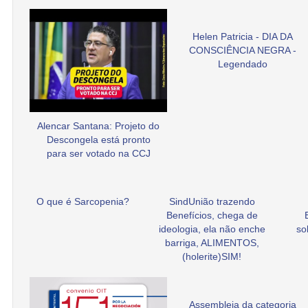
Helen Patricia - DIA DA
CONSCIÊNCIA NEGRA -
Legendado
Alencar Santana: Projeto do
Descongela está pronto
para ser votado na CCJ
O que é Sarcopenia?
SindUnião trazendo
Benefícios, chega de
ideologia, ela não enche
so
barriga, ALIMENTOS,
(holerite)SIM!
Assembleia da categoria