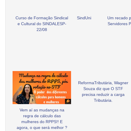
Curso de Formação Sindical
SindUni
Um recado p
e Cultural do SINDALESP-
Servidores P
22/08
ReformaTributária, Wagner
Souza diz que O STF
precisa reduzir a carga
Tributária.
Vem aí as mudanças na
regra de cálculo das
mulheres do RPPS!! E
agora, o que será melhor ?