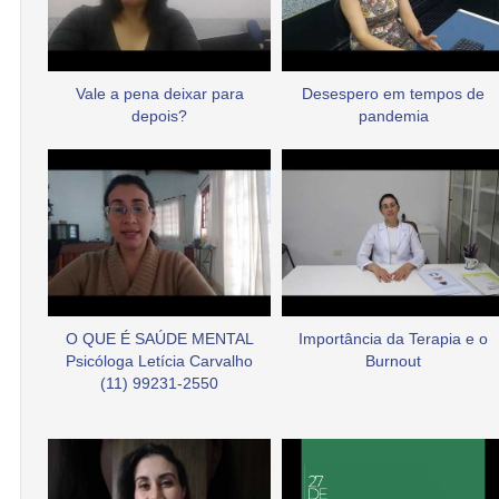
Vale a pena deixar para
Desespero em tempos de
depois?
pandemia
O QUE É SAÚDE MENTAL
Importância da Terapia e o
Psicóloga Letícia Carvalho
Burnout
(11) 99231-2550