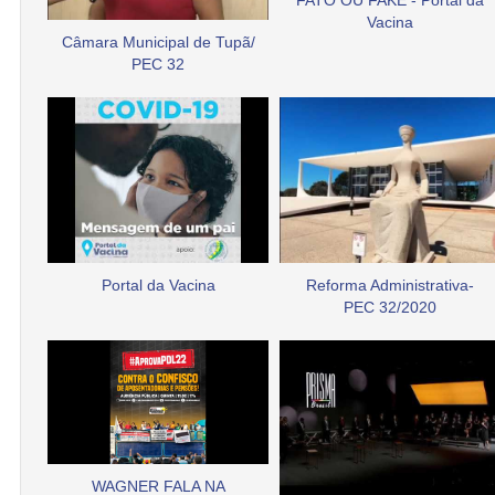
FATO OU FAKE - Portal da
Vacina
Câmara Municipal de Tupã/
PEC 32
Portal da Vacina
Reforma Administrativa-
PEC 32/2020
WAGNER FALA NA