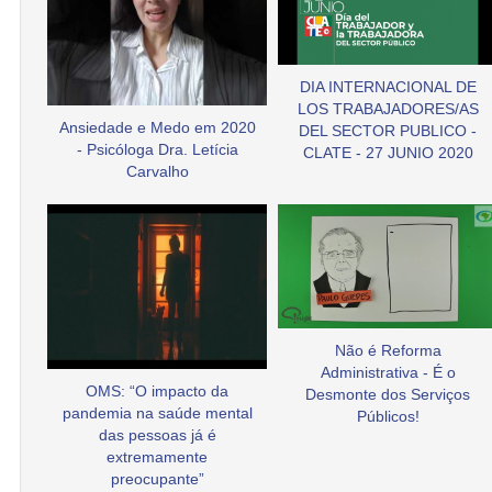
DIA INTERNACIONAL DE
LOS TRABAJADORES/AS
Ansiedade e Medo em 2020
DEL SECTOR PUBLICO -
- Psicóloga Dra. Letícia
CLATE - 27 JUNIO 2020
Carvalho
Não é Reforma
Administrativa - É o
OMS: “O impacto da
Desmonte dos Serviços
pandemia na saúde mental
Públicos!
das pessoas já é
extremamente
preocupante”