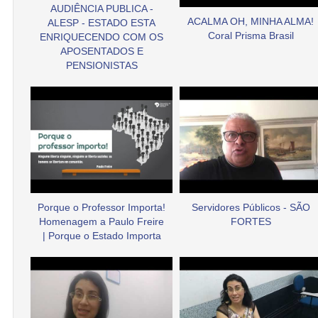
AUDIÊNCIA PUBLICA -
ACALMA OH, MINHA ALMA!
ALESP - ESTADO ESTA
Coral Prisma Brasil
ENRIQUECENDO COM OS
APOSENTADOS E
PENSIONISTAS
Porque o Professor Importa!
Servidores Públicos - SÃO
Homenagem a Paulo Freire
FORTES
| Porque o Estado Importa