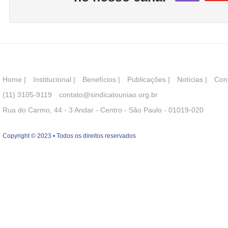
Home
|
Institucional
|
Benefícios
|
Publicações
|
Notícias
|
Con
(11) 3105-9119
contato@sindicatouniao.org.br
Rua do Carmo, 44 - 3 Andar - Centro - São Paulo - 01019-020
Copyright © 2023 • Todos os direitos reservados