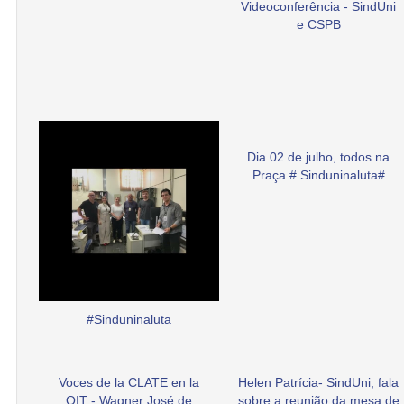
Videoconferência - SindUni
e CSPB
Dia 02 de julho, todos na
Praça.# Sinduninaluta#
#Sinduninaluta
Voces de la CLATE en la
Helen Patrícia- SindUni, fala
OIT - Wagner José de
sobre a reunião da mesa de