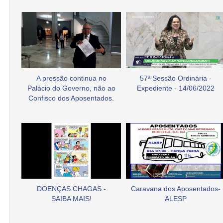
A pressão continua no
57ª Sessão Ordinária -
Palácio do Governo, não ao
Expediente - 14/06/2022
Confisco dos Aposentados.
DOENÇAS CHAGAS -
Caravana dos Aposentados-
SAIBA MAIS!
ALESP