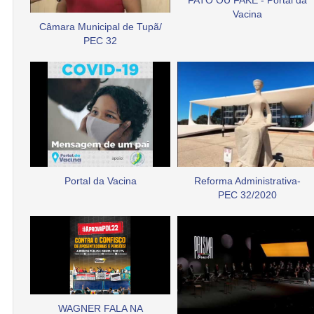
FATO OU FAKE - Portal da
Vacina
Câmara Municipal de Tupã/
PEC 32
Portal da Vacina
Reforma Administrativa-
PEC 32/2020
WAGNER FALA NA