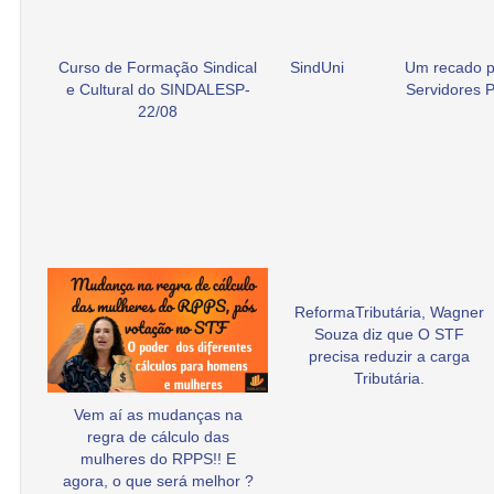
Curso de Formação Sindical
SindUni
Um recado p
e Cultural do SINDALESP-
Servidores P
22/08
ReformaTributária, Wagner
Souza diz que O STF
precisa reduzir a carga
Tributária.
Vem aí as mudanças na
regra de cálculo das
mulheres do RPPS!! E
agora, o que será melhor ?