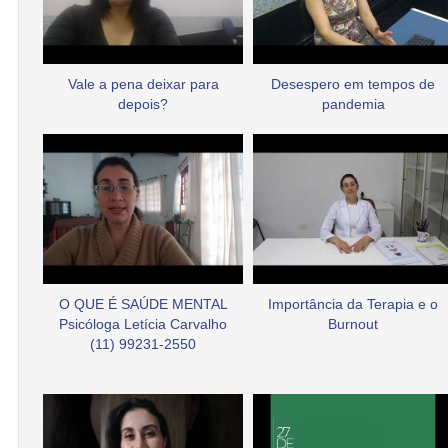
Vale a pena deixar para
Desespero em tempos de
depois?
pandemia
O QUE É SAÚDE MENTAL
Importância da Terapia e o
Psicóloga Letícia Carvalho
Burnout
(11) 99231-2550