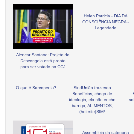
Helen Patricia - DIA DA
CONSCIÊNCIA NEGRA -
Legendado
Alencar Santana: Projeto do
Descongela está pronto
para ser votado na CCJ
O que é Sarcopenia?
SindUnião trazendo
Benefícios, chega de
ideologia, ela não enche
so
barriga, ALIMENTOS,
(holerite)SIM!
Assembleia da categoria