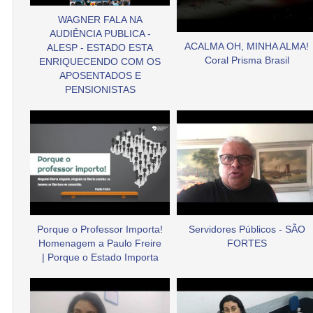
WAGNER FALA NA
AUDIÊNCIA PUBLICA -
ACALMA OH, MINHA ALMA!
ALESP - ESTADO ESTA
Coral Prisma Brasil
ENRIQUECENDO COM OS
APOSENTADOS E
PENSIONISTAS
Porque o Professor Importa!
Servidores Públicos - SÃO
Homenagem a Paulo Freire
FORTES
| Porque o Estado Importa