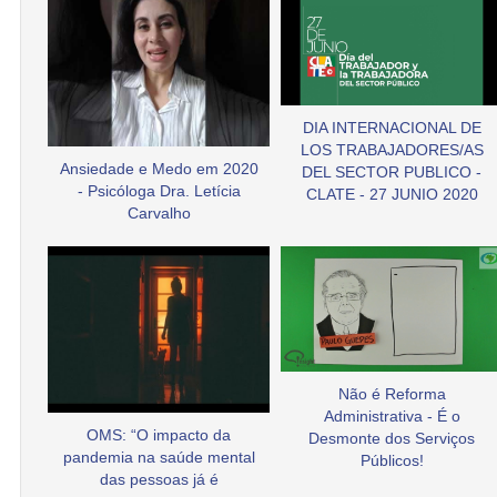
DIA INTERNACIONAL DE
LOS TRABAJADORES/AS
Ansiedade e Medo em 2020
DEL SECTOR PUBLICO -
- Psicóloga Dra. Letícia
CLATE - 27 JUNIO 2020
Carvalho
Não é Reforma
Administrativa - É o
OMS: “O impacto da
Desmonte dos Serviços
pandemia na saúde mental
Públicos!
das pessoas já é