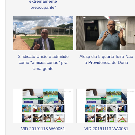
extremamente
preocupante”
Sindicato União é admitido
Alesp dia 5 quarta-feira Não
como “amicus curiae” pra
a Previdência do Doria
cima gente
VID 20191113 WA0051
VID 20191113 WA0051