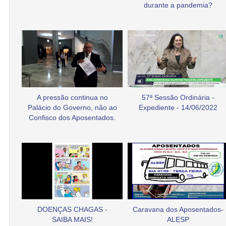
durante a pandemia?
A pressão continua no
57ª Sessão Ordinária -
Palácio do Governo, não ao
Expediente - 14/06/2022
Confisco dos Aposentados.
DOENÇAS CHAGAS -
Caravana dos Aposentados-
SAIBA MAIS!
ALESP