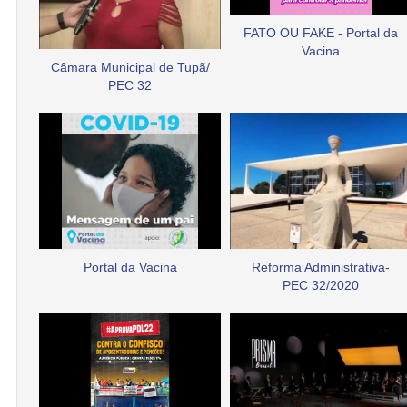
FATO OU FAKE - Portal da
Vacina
Câmara Municipal de Tupã/
PEC 32
Portal da Vacina
Reforma Administrativa-
PEC 32/2020