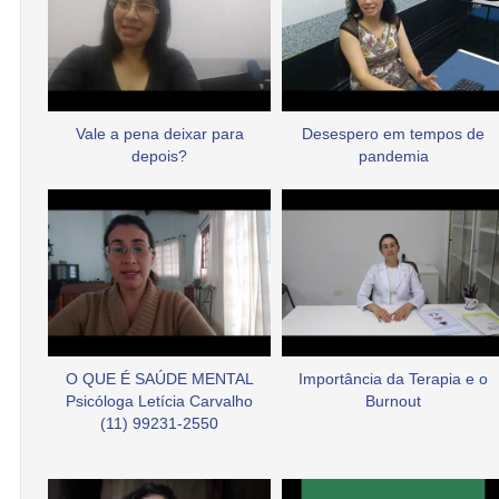
Vale a pena deixar para
Desespero em tempos de
depois?
pandemia
O QUE É SAÚDE MENTAL
Importância da Terapia e o
Psicóloga Letícia Carvalho
Burnout
(11) 99231-2550