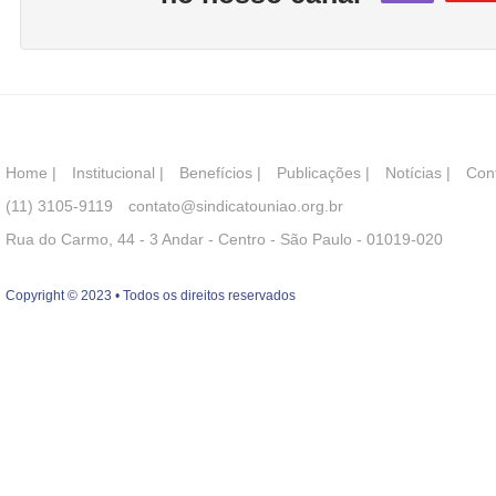
Home
|
Institucional
|
Benefícios
|
Publicações
|
Notícias
|
Con
(11) 3105-9119
contato@sindicatouniao.org.br
Rua do Carmo, 44 - 3 Andar - Centro - São Paulo - 01019-020
Copyright © 2023 • Todos os direitos reservados