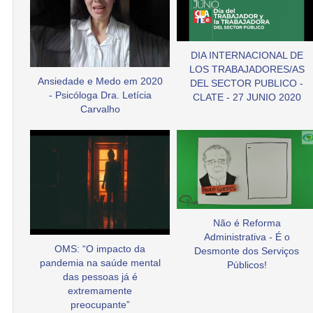
DIA INTERNACIONAL DE
LOS TRABAJADORES/AS
Ansiedade e Medo em 2020
DEL SECTOR PUBLICO -
- Psicóloga Dra. Letícia
CLATE - 27 JUNIO 2020
Carvalho
Não é Reforma
Administrativa - É o
OMS: “O impacto da
Desmonte dos Serviços
pandemia na saúde mental
Públicos!
das pessoas já é
extremamente
preocupante”