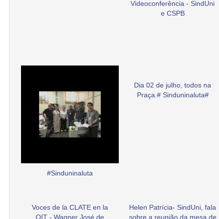
Videoconferência - SindUni
e CSPB
Dia 02 de julho, todos na
Praça.# Sinduninaluta#
#Sinduninaluta
Voces de la CLATE en la
Helen Patrícia- SindUni, fala
OIT - Wagner José de
sobre a reunião da mesa de