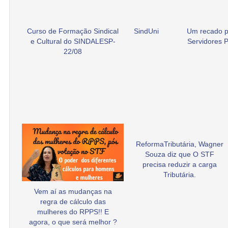
Curso de Formação Sindical
SindUni
Um recado p
e Cultural do SINDALESP-
Servidores P
22/08
ReformaTributária, Wagner
Souza diz que O STF
precisa reduzir a carga
Tributária.
Vem aí as mudanças na
regra de cálculo das
mulheres do RPPS!! E
agora, o que será melhor ?