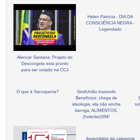
Helen Patricia - DIA DA
CONSCIÊNCIA NEGRA -
Legendado
Alencar Santana: Projeto do
Descongela está pronto
para ser votado na CCJ
O que é Sarcopenia?
SindUnião trazendo
Benefícios, chega de
ideologia, ela não enche
so
barriga, ALIMENTOS,
(holerite)SIM!
Assembleia da categoria