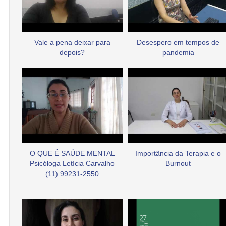
Vale a pena deixar para
Desespero em tempos de
depois?
pandemia
O QUE É SAÚDE MENTAL
Importância da Terapia e o
Psicóloga Letícia Carvalho
Burnout
(11) 99231-2550