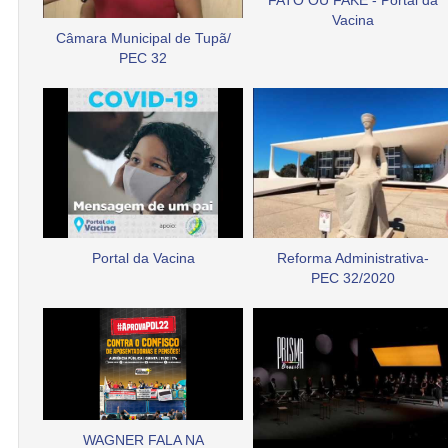
FATO OU FAKE - Portal da
Vacina
Câmara Municipal de Tupã/
PEC 32
Portal da Vacina
Reforma Administrativa-
PEC 32/2020
WAGNER FALA NA