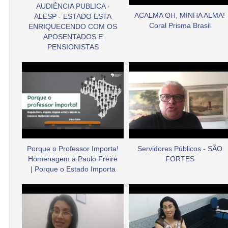
AUDIÊNCIA PUBLICA -
ACALMA OH, MINHA ALMA!
ALESP - ESTADO ESTA
Coral Prisma Brasil
ENRIQUECENDO COM OS
APOSENTADOS E
PENSIONISTAS
Porque o Professor Importa!
Servidores Públicos - SÃO
Homenagem a Paulo Freire
FORTES
| Porque o Estado Importa