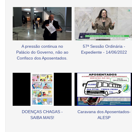
A pressão continua no
57ª Sessão Ordinária -
Palácio do Governo, não ao
Expediente - 14/06/2022
Confisco dos Aposentados.
DOENÇAS CHAGAS -
Caravana dos Aposentados-
SAIBA MAIS!
ALESP