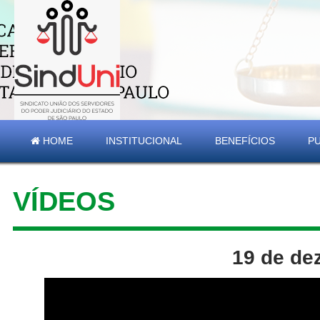
HOME
INSTITUCIONAL
BENEFÍCIOS
P
VÍDEOS
19 de de