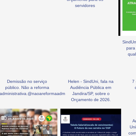
servidores
SindUni
para
qual
Demissão no serviço
Helen - SindUni, fala na
7
público. Não a reforma
Audiência Pública em
administrativa.@naoareformaadm
Jandira/SP, sobre o
Orçamento de 2026.
A
Uni
com