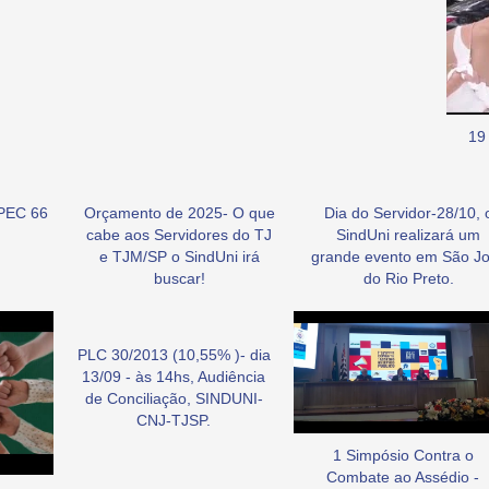
19
PEC 66
Orçamento de 2025- O que
Dia do Servidor-28/10, 
cabe aos Servidores do TJ
SindUni realizará um
e TJM/SP o SindUni irá
grande evento em São J
buscar!
do Rio Preto.
PLC 30/2013 (10,55% )- dia
13/09 - às 14hs, Audiência
de Conciliação, SINDUNI-
CNJ-TJSP.
1 Simpósio Contra o
Combate ao Assédio -