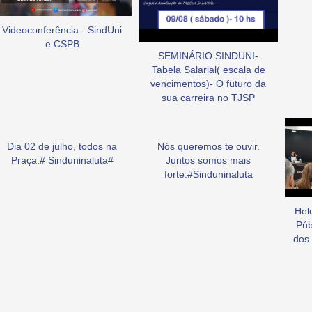
Videoconferência - SindUni
e CSPB
SEMINÁRIO SINDUNI-
Tabela Salarial( escala de
vencimentos)- O futuro da
sua carreira no TJSP
Dia 02 de julho, todos na
Nós queremos te ouvir.
Praça.# Sinduninaluta#
Juntos somos mais
forte.#Sinduninaluta
Hel
Púb
dos 