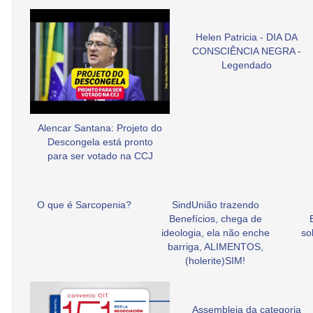
Helen Patricia - DIA DA
CONSCIÊNCIA NEGRA -
Legendado
Alencar Santana: Projeto do
Descongela está pronto
para ser votado na CCJ
O que é Sarcopenia?
SindUnião trazendo
Benefícios, chega de
ideologia, ela não enche
so
barriga, ALIMENTOS,
(holerite)SIM!
Assembleia da categoria