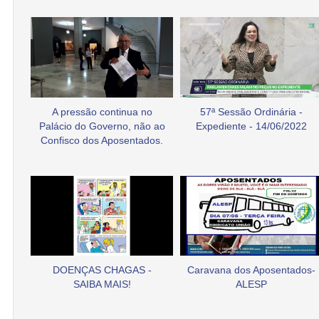
A pressão continua no
57ª Sessão Ordinária -
Palácio do Governo, não ao
Expediente - 14/06/2022
Confisco dos Aposentados.
DOENÇAS CHAGAS -
Caravana dos Aposentados-
SAIBA MAIS!
ALESP