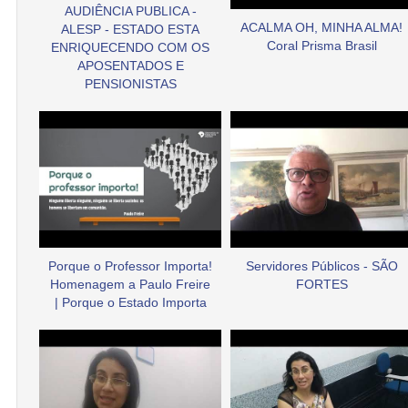
AUDIÊNCIA PUBLICA -
ACALMA OH, MINHA ALMA!
ALESP - ESTADO ESTA
Coral Prisma Brasil
ENRIQUECENDO COM OS
APOSENTADOS E
PENSIONISTAS
Porque o Professor Importa!
Servidores Públicos - SÃO
Homenagem a Paulo Freire
FORTES
| Porque o Estado Importa