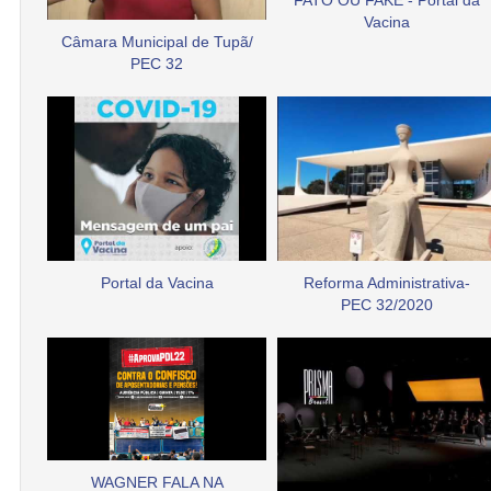
FATO OU FAKE - Portal da
Vacina
Câmara Municipal de Tupã/
PEC 32
Portal da Vacina
Reforma Administrativa-
PEC 32/2020
WAGNER FALA NA