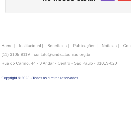
Home
|
Institucional
|
Benefícios
|
Publicações
|
Notícias
|
Con
(11) 3105-9119
contato@sindicatouniao.org.br
Rua do Carmo, 44 - 3 Andar - Centro - São Paulo - 01019-020
Copyright © 2023 • Todos os direitos reservados