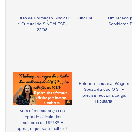
Curso de Formação Sindical
SindUni
Um recado p
e Cultural do SINDALESP-
Servidores P
22/08
ReformaTributária, Wagner
Souza diz que O STF
precisa reduzir a carga
Tributária.
Vem aí as mudanças na
regra de cálculo das
mulheres do RPPS!! E
agora, o que será melhor ?