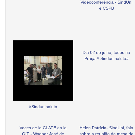
Videoconferência - SindUni
e CSPB
Dia 02 de julho, todos na
Praça.# Sinduninaluta#
#Sinduninaluta
Voces de la CLATE en la
Helen Patrícia- SindUni, fala
OIT - Wagner José de
sobre a reunião da mesa de