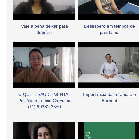
Vale a pena deixar para
Desespero em tempos de
depois?
pandemia
O QUE É SAÚDE MENTAL
Importância da Terapia e o
Psicóloga Letícia Carvalho
Burnout
(11) 99231-2550