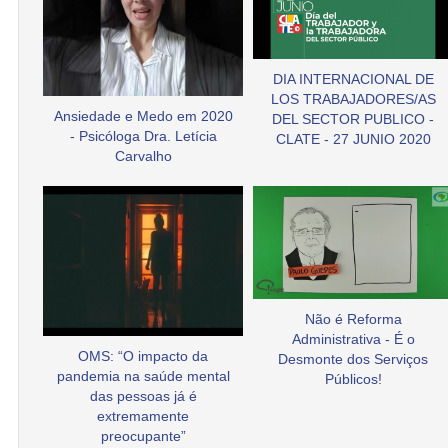
DIA INTERNACIONAL DE
LOS TRABAJADORES/AS
Ansiedade e Medo em 2020
DEL SECTOR PUBLICO -
- Psicóloga Dra. Letícia
CLATE - 27 JUNIO 2020
Carvalho
Não é Reforma
Administrativa - É o
OMS: “O impacto da
Desmonte dos Serviços
pandemia na saúde mental
Públicos!
das pessoas já é
extremamente
preocupante”