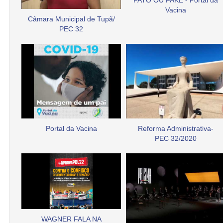
FATO OU FAKE - Portal da
Vacina
Câmara Municipal de Tupã/
PEC 32
Portal da Vacina
Reforma Administrativa-
PEC 32/2020
WAGNER FALA NA