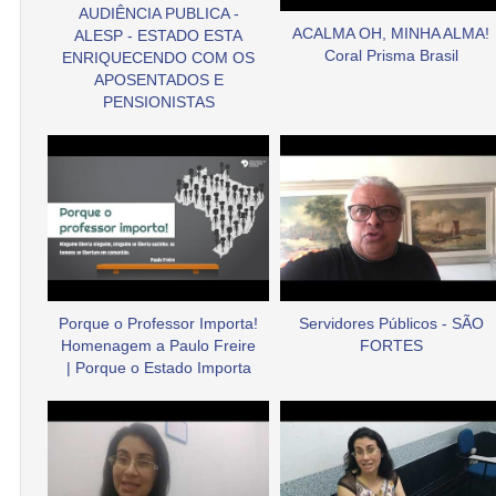
AUDIÊNCIA PUBLICA -
ACALMA OH, MINHA ALMA!
ALESP - ESTADO ESTA
Coral Prisma Brasil
ENRIQUECENDO COM OS
APOSENTADOS E
PENSIONISTAS
Porque o Professor Importa!
Servidores Públicos - SÃO
Homenagem a Paulo Freire
FORTES
| Porque o Estado Importa