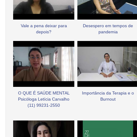
Vale a pena deixar para
Desespero em tempos de
depois?
pandemia
O QUE É SAÚDE MENTAL
Importância da Terapia e o
Psicóloga Letícia Carvalho
Burnout
(11) 99231-2550