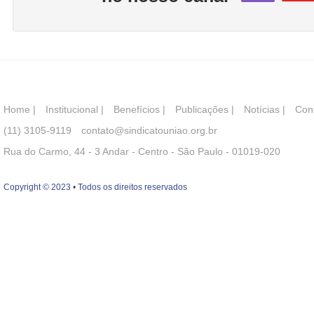
Home
|
Institucional
|
Benefícios
|
Publicações
|
Notícias
|
Con
(11) 3105-9119
contato@sindicatouniao.org.br
Rua do Carmo, 44 - 3 Andar - Centro - São Paulo - 01019-020
Copyright © 2023 • Todos os direitos reservados