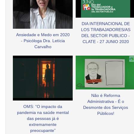
DIA INTERNACIONAL DE
LOS TRABAJADORES/AS
Ansiedade e Medo em 2020
DEL SECTOR PUBLICO -
- Psicóloga Dra. Letícia
CLATE - 27 JUNIO 2020
Carvalho
Não é Reforma
Administrativa - É o
OMS: “O impacto da
Desmonte dos Serviços
pandemia na saúde mental
Públicos!
das pessoas já é
extremamente
preocupante”