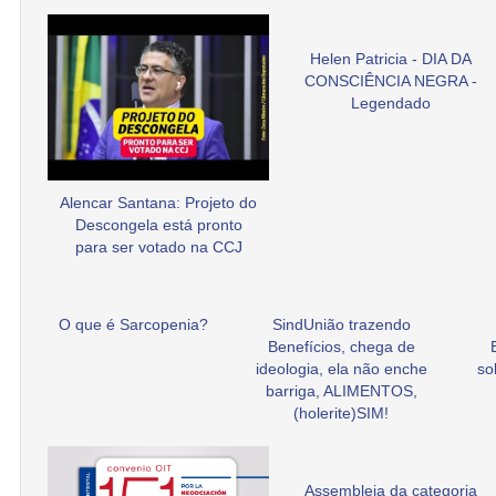
Helen Patricia - DIA DA
CONSCIÊNCIA NEGRA -
Legendado
Alencar Santana: Projeto do
Descongela está pronto
para ser votado na CCJ
O que é Sarcopenia?
SindUnião trazendo
Benefícios, chega de
ideologia, ela não enche
so
barriga, ALIMENTOS,
(holerite)SIM!
Assembleia da categoria