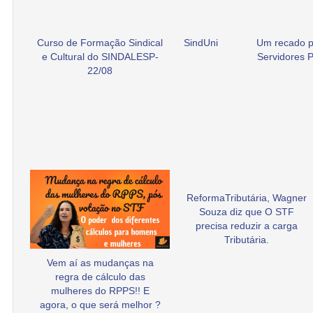
Curso de Formação Sindical
SindUni
Um recado p
e Cultural do SINDALESP-
Servidores P
22/08
ReformaTributária, Wagner
Souza diz que O STF
precisa reduzir a carga
Tributária.
Vem aí as mudanças na
regra de cálculo das
mulheres do RPPS!! E
agora, o que será melhor ?