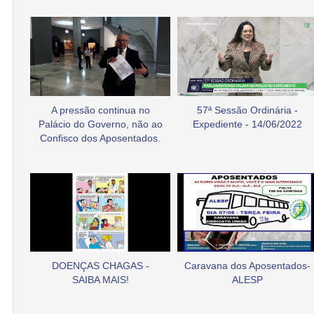
A pressão continua no
57ª Sessão Ordinária -
Palácio do Governo, não ao
Expediente - 14/06/2022
Confisco dos Aposentados.
DOENÇAS CHAGAS -
Caravana dos Aposentados-
SAIBA MAIS!
ALESP