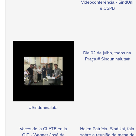
Videoconferência - SindUni
e CSPB
Dia 02 de julho, todos na
Praça.# Sinduninaluta#
#Sinduninaluta
Voces de la CLATE en la
Helen Patrícia- SindUni, fala
OIT - Wagner José de
sobre a reunião da mesa de