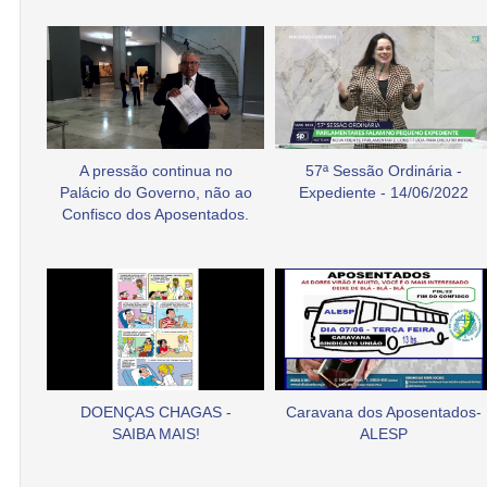
A pressão continua no
57ª Sessão Ordinária -
Palácio do Governo, não ao
Expediente - 14/06/2022
Confisco dos Aposentados.
DOENÇAS CHAGAS -
Caravana dos Aposentados-
SAIBA MAIS!
ALESP