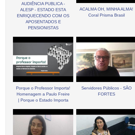
AUDIÊNCIA PUBLICA -
ACALMA OH, MINHA ALMA!
ALESP - ESTADO ESTA
Coral Prisma Brasil
ENRIQUECENDO COM OS
APOSENTADOS E
PENSIONISTAS
Porque o Professor Importa!
Servidores Públicos - SÃO
Homenagem a Paulo Freire
FORTES
| Porque o Estado Importa