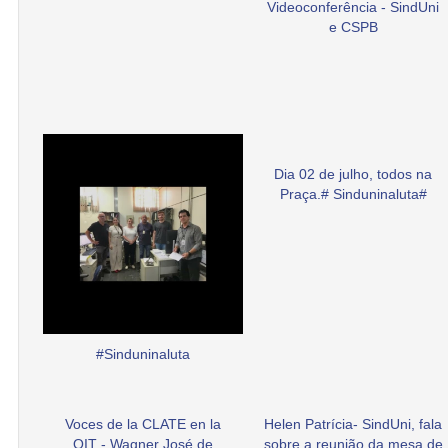
Videoconferência - SindUni
e CSPB
Dia 02 de julho, todos na
Praça.# Sinduninaluta#
#Sinduninaluta
Voces de la CLATE en la
Helen Patrícia- SindUni, fala
OIT - Wagner José de
sobre a reunião da mesa de