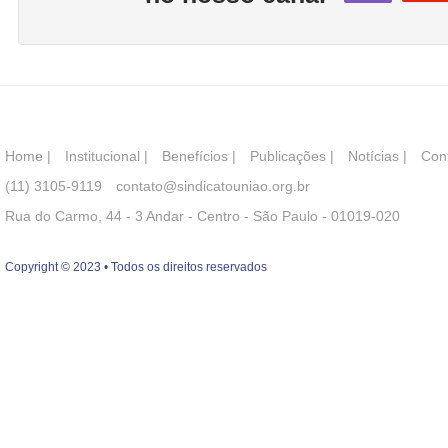
Home
|
Institucional
|
Benefícios
|
Publicações
|
Notícias
|
Con
(11) 3105-9119
contato@sindicatouniao.org.br
Rua do Carmo, 44 - 3 Andar - Centro - São Paulo - 01019-020
Copyright © 2023 • Todos os direitos reservados