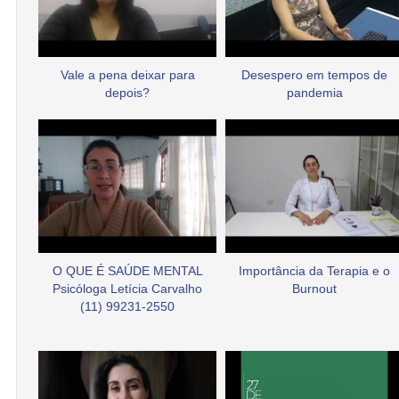
Vale a pena deixar para
Desespero em tempos de
depois?
pandemia
O QUE É SAÚDE MENTAL
Importância da Terapia e o
Psicóloga Letícia Carvalho
Burnout
(11) 99231-2550