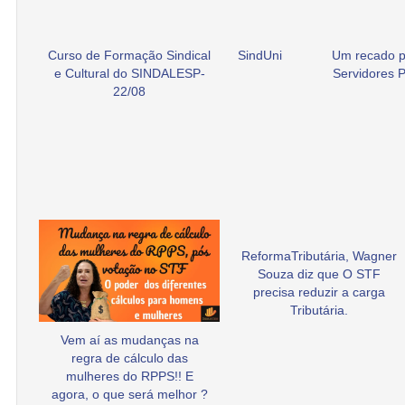
Curso de Formação Sindical
SindUni
Um recado p
e Cultural do SINDALESP-
Servidores P
22/08
ReformaTributária, Wagner
Souza diz que O STF
precisa reduzir a carga
Tributária.
Vem aí as mudanças na
regra de cálculo das
mulheres do RPPS!! E
agora, o que será melhor ?