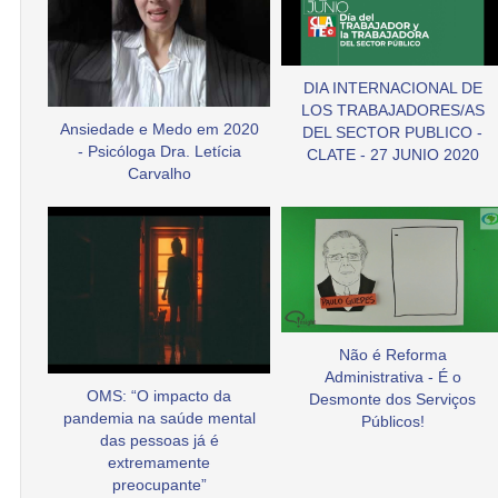
DIA INTERNACIONAL DE
LOS TRABAJADORES/AS
Ansiedade e Medo em 2020
DEL SECTOR PUBLICO -
- Psicóloga Dra. Letícia
CLATE - 27 JUNIO 2020
Carvalho
Não é Reforma
Administrativa - É o
OMS: “O impacto da
Desmonte dos Serviços
pandemia na saúde mental
Públicos!
das pessoas já é
extremamente
preocupante”