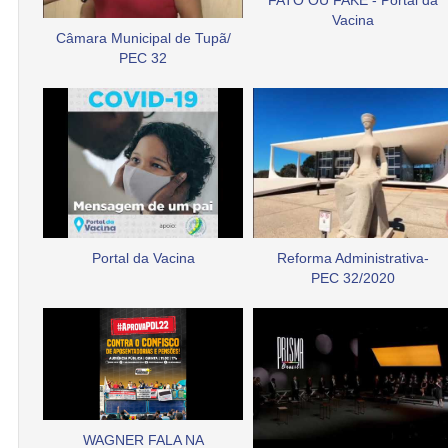
FATO OU FAKE - Portal da
Vacina
Câmara Municipal de Tupã/
PEC 32
Portal da Vacina
Reforma Administrativa-
PEC 32/2020
WAGNER FALA NA