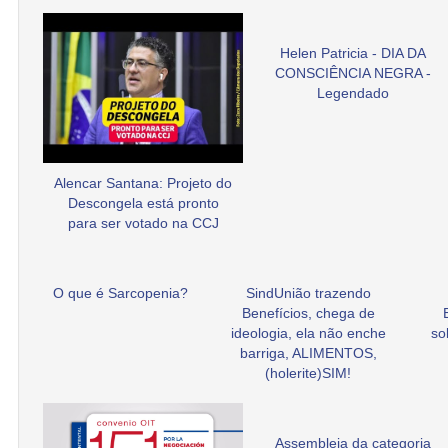
Helen Patricia - DIA DA
CONSCIÊNCIA NEGRA -
Legendado
Alencar Santana: Projeto do
Descongela está pronto
para ser votado na CCJ
O que é Sarcopenia?
SindUnião trazendo
Benefícios, chega de
ideologia, ela não enche
so
barriga, ALIMENTOS,
(holerite)SIM!
Assembleia da categoria