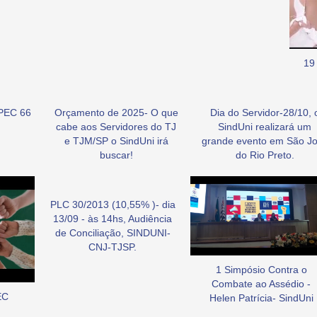
19
PEC 66
Orçamento de 2025- O que
Dia do Servidor-28/10, 
cabe aos Servidores do TJ
SindUni realizará um
e TJM/SP o SindUni irá
grande evento em São J
buscar!
do Rio Preto.
PLC 30/2013 (10,55% )- dia
13/09 - às 14hs, Audiência
de Conciliação, SINDUNI-
CNJ-TJSP.
1 Simpósio Contra o
Combate ao Assédio -
EC
Helen Patrícia- SindUni