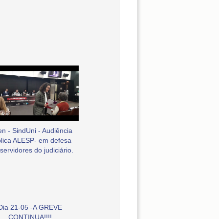
en - SindUni - Audiência
lica ALESP- em defesa
servidores do judiciário.
Dia 21-05 -A GREVE
CONTINUA!!!!