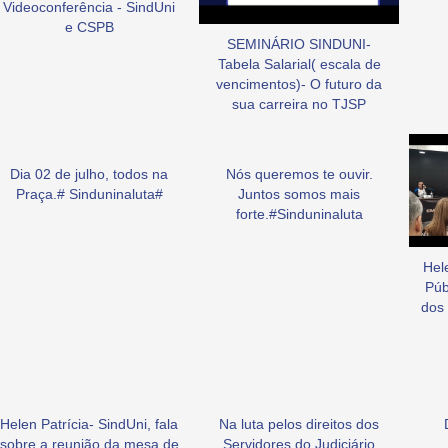
Videoconferência - SindUni
e CSPB
SEMINÁRIO SINDUNI-
Tabela Salarial( escala de
vencimentos)- O futuro da
sua carreira no TJSP
Dia 02 de julho, todos na
Nós queremos te ouvir.
Praça.# Sinduninaluta#
Juntos somos mais
forte.#Sinduninaluta
Hel
Púb
dos 
Helen Patrícia- SindUni, fala
Na luta pelos direitos dos
sobre a reunião da mesa de
Servidores do Judiciário