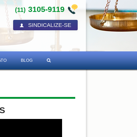
3105-9119
(11)
SINDICALIZE-SE
ATO
BLOG
ES